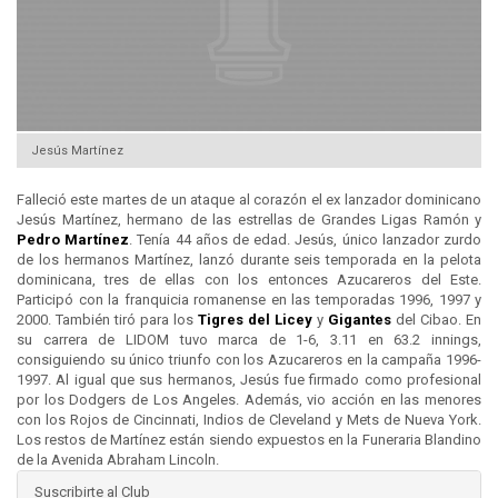
Jesús Martínez
Falleció este martes de un ataque al corazón el ex lanzador dominicano
Jesús Martínez, hermano de las estrellas de Grandes Ligas Ramón y
Pedro Martínez
. Tenía 44 años de edad. Jesús, único lanzador zurdo
de los hermanos Martínez, lanzó durante seis temporada en la pelota
dominicana, tres de ellas con los entonces Azucareros del Este.
Participó con la franquicia romanense en las temporadas 1996, 1997 y
2000. También tiró para los
Tigres del
Licey
y
Gigantes
del Cibao. En
su carrera de LIDOM tuvo marca de 1-6, 3.11 en 63.2 innings,
consiguiendo su único triunfo con los Azucareros en la campaña 1996-
1997. Al igual que sus hermanos, Jesús fue firmado como profesional
por los Dodgers de Los Angeles. Además, vio acción en las menores
con los Rojos de Cincinnati, Indios de Cleveland y Mets de Nueva York.
Los restos de Martínez están siendo expuestos en la Funeraria Blandino
de la Avenida Abraham Lincoln.
Suscribirte al Club