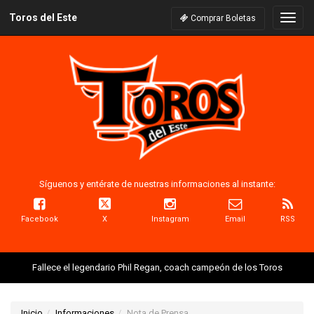
Toros del Este
Naveg
Comprar Boletas
Síguenos y entérate de nuestras informaciones al instante:
Facebook
X
Instagram
Email
RSS
Fallece el legendario Phil Regan, coach campeón de los Toros
Inicio
Informaciones
Nota de Prensa