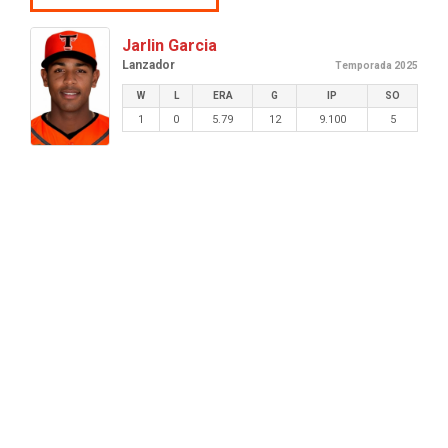
Jarlin Garcia
Lanzador
Temporada 2025
W
L
ERA
G
IP
SO
1
0
5.79
12
9.100
5