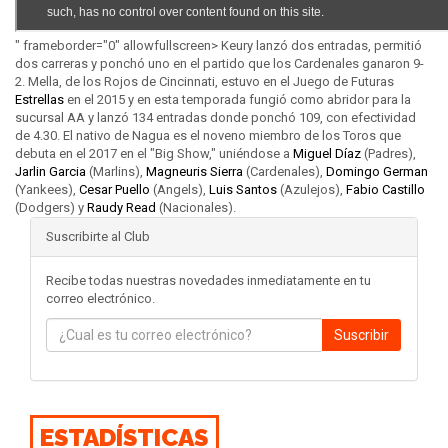
" frameborder="0" allowfullscreen> Keury lanzó dos entradas, permitió
dos carreras y ponchó uno en el partido que los Cardenales ganaron 9-
2. Mella, de los Rojos de Cincinnati, estuvo en el Juego de Futuras
Estrellas
en el 2015 y en esta temporada fungió como abridor para la
sucursal AA y lanzó 134 entradas donde ponchó 109, con efectividad
de 4.30. El nativo de Nagua es el noveno miembro de los Toros que
debuta en el 2017 en el "Big Show," uniéndose a
Miguel Díaz
(Padres),
Jarlin Garcia
(Marlins),
Magneuris Sierra
(Cardenales),
Domingo German
(Yankees),
Cesar Puello
(Angels),
Luis Santos
(Azulejos),
Fabio Castillo
(Dodgers) y
Raudy Read
(Nacionales).
Suscribirte al Club
Recibe todas nuestras novedades inmediatamente en tu
correo electrónico.
Suscribir
ESTADÍSTICAS