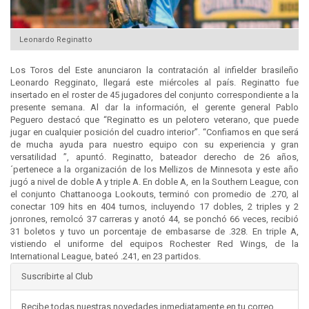
Leonardo Reginatto
Los Toros del Este anunciaron la contratación al infielder brasileño
Leonardo Regginato, llegará este miércoles al país. Reginatto fue
insertado en el roster de 45 jugadores del conjunto correspondiente a la
presente semana. Al dar la información, el gerente general Pablo
Peguero destacó que “Reginatto es un pelotero veterano, que puede
jugar en cualquier posición del cuadro interior”. “Confiamos en que será
de mucha ayuda para nuestro equipo con su experiencia y gran
versatilidad ”, apuntó. Reginatto, bateador derecho de 26 años,
´pertenece a la organización de los Mellizos de Minnesota y este año
jugó a nivel de doble A y triple A. En doble A, en la Southern League, con
el conjunto Chattanooga Lookouts, terminó con promedio de .270, al
conectar 109 hits en 404 turnos, incluyendo 17 dobles, 2 triples y 2
jonrones, remolcó 37 carreras y anotó 44, se ponchó 66 veces, recibió
31 boletos y tuvo un porcentaje de embasarse de .328. En triple A,
vistiendo el uniforme del equipos Rochester Red Wings, de la
International League, bateó .241, en 23 partidos.
Suscribirte al Club
Recibe todas nuestras novedades inmediatamente en tu correo