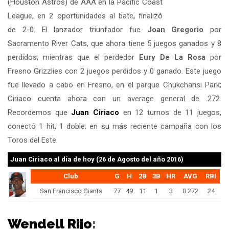
(Houston Astros) de AAA en la Pacific Coast
League, en 2 oportunidades al bate, finalizó
de 2-0. El lanzador triunfador fue
Joan Gregorio
por
Sacramento River Cats, que ahora tiene 5 juegos ganados y 8
perdidos; mientras que el perdedor
Eury De La Rosa
por
Fresno Grizzlies con 2 juegos perdidos y 0 ganado. Este juego
fue llevado a cabo en Fresno, en el parque Chukchansi Park;
Ciriaco cuenta ahora con un average general de .272.
Recordemos que
Juan Ciriaco
en 12 turnos de 11 juegos,
conectó 1 hit, 1 doble; en su más reciente campaña con los
Toros del Este.
Juan Ciriaco
al día de hoy (26 de Agosto del año 2016)
Club
G
H
2B
3B
HR
AVG
RBI
San Francisco Giants
77
49
11
1
3
0.272
24
Wendell Rijo
: