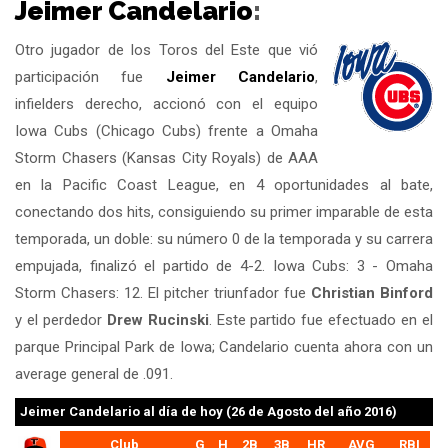
Jeimer Candelario
:
Otro jugador de los Toros del Este que vió
participación fue
Jeimer Candelario
,
infielders derecho, accionó con el equipo
Iowa Cubs (Chicago Cubs) frente a Omaha
Storm Chasers (Kansas City Royals) de AAA
en la Pacific Coast League, en 4 oportunidades al bate,
conectando dos hits, consiguiendo su primer imparable de esta
temporada, un doble: su número 0 de la temporada y su carrera
empujada, finalizó el partido de 4-2. Iowa Cubs: 3 - Omaha
Storm Chasers: 12. El pitcher triunfador fue
Christian Binford
y el perdedor
Drew Rucinski
. Este partido fue efectuado en el
parque Principal Park de Iowa; Candelario cuenta ahora con un
average general de .091.
Jeimer Candelario
al día de hoy (26 de Agosto del año 2016)
Club
G
H
2B
3B
HR
AVG
RBI