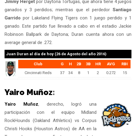
Jimmy Herget
por Daytona Tortugas, que ahora tiene 4 juegos
ganados y 3 perdidos; mientras que el perdedor
Santiago
Garrido
por Lakeland Flying Tigers con 1 juego perdido y 1
ganado. Este partido fue llevado a cabo en el estadio Jackie
Robinson Ballpark de Daytona; Duran cuenta ahora con un
average general de .272.
Juan Duran
al día de hoy (26 de Agosto del año 2016)
Club
G
H
2B
3B
HR
AVG
RBI
Cincinnati Reds
37
34
8
1
2
0.272
15
Yairo Muñoz
:
Yairo Muñoz
, derecho, logró una
participación con el equipo Midland
RockHounds (Oakland Athletics) vs Corpus
Christi Hooks (Houston Astros) de AA en la