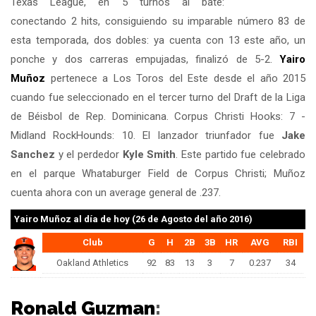
Texas League, en 5 turnos al bate:
conectando 2 hits, consiguiendo su imparable número 83 de
esta temporada, dos dobles: ya cuenta con 13 este año, un
ponche y dos carreras empujadas, finalizó de 5-2.
Yairo
Muñoz
pertenece a Los Toros del Este desde el año 2015
cuando fue seleccionado en el tercer turno del Draft de la Liga
de Béisbol de Rep. Dominicana. Corpus Christi Hooks: 7 -
Midland RockHounds: 10. El lanzador triunfador fue
Jake
Sanchez
y el perdedor
Kyle Smith
. Este partido fue celebrado
en el parque Whataburger Field de Corpus Christi; Muñoz
cuenta ahora con un average general de .237.
Yairo Muñoz
al día de hoy (26 de Agosto del año 2016)
Club
G
H
2B
3B
HR
AVG
RBI
Oakland Athletics
92
83
13
3
7
0.237
34
Ronald Guzman
: