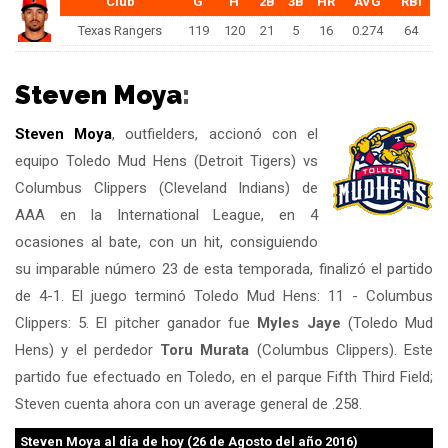
Club
G
H
2B
3B
HR
AVG
RBI
Texas Rangers
119
120
21
5
16
0.274
64
Steven Moya
:
Steven Moya
, outfielders, accionó con el
equipo Toledo Mud Hens (Detroit Tigers) vs
Columbus Clippers (Cleveland Indians) de
AAA en la International League, en 4
ocasiones al bate, con un hit, consiguiendo
su imparable número 23 de esta temporada, finalizó el partido
de 4-1. El juego terminó Toledo Mud Hens: 11 - Columbus
Clippers: 5. El pitcher ganador fue
Myles Jaye
(Toledo Mud
Hens) y el perdedor
Toru Murata
(Columbus Clippers). Este
partido fue efectuado en Toledo, en el parque Fifth Third Field;
Steven cuenta ahora con un average general de .258.
Steven Moya
al día de hoy (26 de Agosto del año 2016)