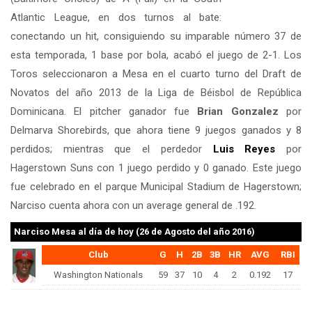
Atlantic League, en dos turnos al bate:
conectando un hit, consiguiendo su imparable número 37 de
esta temporada, 1 base por bola, acabó el juego de 2-1. Los
Toros seleccionaron a Mesa en el cuarto turno del Draft de
Novatos del año 2013 de la Liga de Béisbol de República
Dominicana. El pitcher ganador fue
Brian Gonzalez
por
Delmarva Shorebirds, que ahora tiene 9 juegos ganados y 8
perdidos; mientras que el perdedor
Luis Reyes
por
Hagerstown Suns con 1 juego perdido y 0 ganado. Este juego
fue celebrado en el parque Municipal Stadium de Hagerstown;
Narciso cuenta ahora con un average general de .192.
Narciso Mesa
al día de hoy (26 de Agosto del año 2016)
Club
G
H
2B
3B
HR
AVG
RBI
Washington Nationals
59
37
10
4
2
0.192
17