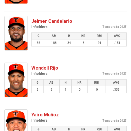
Jeimer Candelario
Infielders
Temporada 2025
G
AB
H
HR
RBI
AVG
55
188
34
3
24
.151
Wendell Rijo
Infielders
Temporada 2025
G
AB
H
HR
RBI
AVG
3
3
1
0
0
.333
Yairo Muñoz
Infielders
Temporada 2025
G
AB
H
HR
RBI
AVG