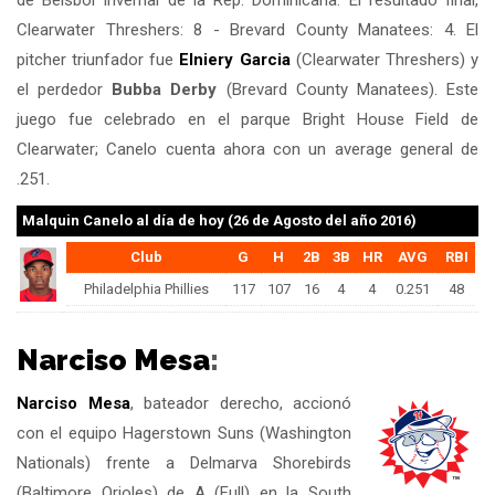
de Béisbol Invernal de la Rep. Dominicana. El resultado final,
Clearwater Threshers: 8 - Brevard County Manatees: 4. El
pitcher triunfador fue
Elniery Garcia
(Clearwater Threshers) y
el perdedor
Bubba Derby
(Brevard County Manatees). Este
juego fue celebrado en el parque Bright House Field de
Clearwater; Canelo cuenta ahora con un average general de
.251.
Malquin Canelo
al día de hoy (26 de Agosto del año 2016)
Club
G
H
2B
3B
HR
AVG
RBI
Philadelphia Phillies
117
107
16
4
4
0.251
48
Narciso Mesa
:
Narciso Mesa
, bateador derecho, accionó
con el equipo Hagerstown Suns (Washington
Nationals) frente a Delmarva Shorebirds
(Baltimore Orioles) de A (Full) en la South