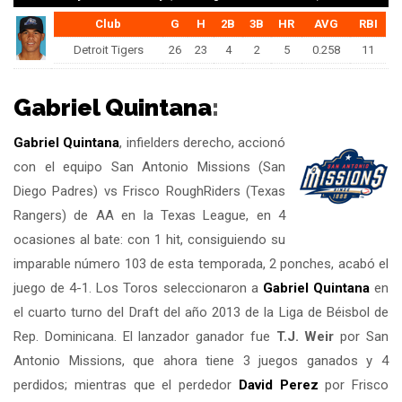
Club
G
H
2B
3B
HR
AVG
RBI
Detroit Tigers
26
23
4
2
5
0.258
11
Gabriel Quintana
:
Gabriel Quintana
, infielders derecho, accionó
con el equipo San Antonio Missions (San
Diego Padres) vs Frisco RoughRiders (Texas
Rangers) de AA en la Texas League, en 4
ocasiones al bate: con 1 hit, consiguiendo su
imparable número 103 de esta temporada, 2 ponches, acabó el
juego de 4-1. Los Toros seleccionaron a
Gabriel Quintana
en
el cuarto turno del Draft del año 2013 de la Liga de Béisbol de
Rep. Dominicana. El lanzador ganador fue
T.J. Weir
por San
Antonio Missions, que ahora tiene 3 juegos ganados y 4
perdidos; mientras que el perdedor
David Perez
por Frisco