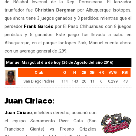
de Béisbol Invernal de la Rep. Dominicana. El lanzador
triunfador fue
Christian Bergman
por Albuquerque Isotopes,
que ahora tiene 3 juegos ganados y 3 perdidos; mientras que el
perdedor
Frank Garcés
por El Paso Chihuahuas con 8 juegos
perdidos y 5 ganados. Este juego fue llevado a cabo en
Albuquerque, en el parque Isotopes Park; Manuel cuenta ahora
con un average general de .299.
Manuel Margot
al día de hoy (26 de Agosto del año 2016)
Club
G
H
2B
3B
HR
AVG
RBI
San Diego Padres
114
143
20
11
6
0.299
48
Juan Ciriaco
:
Juan Ciriaco
, infielders derecho, accionó con
el equipo Sacramento River Cats (San
Francisco Giants) vs Fresno Grizzlies