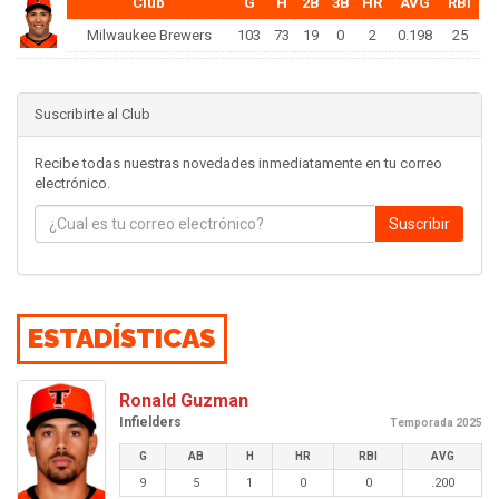
Club
G
H
2B
3B
HR
AVG
RBI
Milwaukee Brewers
103
73
19
0
2
0.198
25
Suscribirte al Club
Recibe todas nuestras novedades inmediatamente en tu correo
electrónico.
Suscribir
ESTADÍSTICAS
Ronald Guzman
Infielders
Temporada 2025
G
AB
H
HR
RBI
AVG
9
5
1
0
0
.200