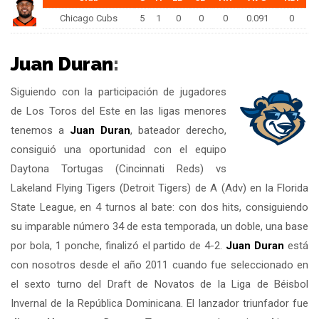
Chicago Cubs
5
1
0
0
0
0.091
0
Juan Duran
:
Siguiendo con la participación de jugadores
de Los Toros del Este en las ligas menores
tenemos a
Juan Duran
, bateador derecho,
consiguió una oportunidad con el equipo
Daytona Tortugas (Cincinnati Reds) vs
Lakeland Flying Tigers (Detroit Tigers) de A (Adv) en la Florida
State League, en 4 turnos al bate: con dos hits, consiguiendo
su imparable número 34 de esta temporada, un doble, una base
por bola, 1 ponche, finalizó el partido de 4-2.
Juan Duran
está
con nosotros desde el año 2011 cuando fue seleccionado en
el sexto turno del Draft de Novatos de la Liga de Béisbol
Invernal de la República Dominicana. El lanzador triunfador fue