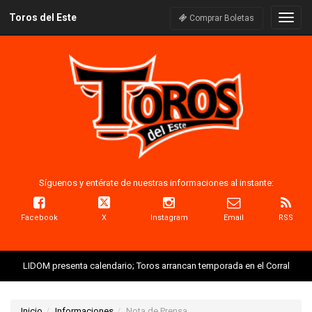
Toros del Este
Naveg
Comprar Boletas
Síguenos y entérate de nuestras informaciones al instante:
Facebook
X
Instagram
Email
RSS
LIDOM presenta calendario; Toros arrancan temporada en el Corral
Inicio
Informaciones
Nota de Prensa