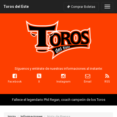
Toros del Este
Naveg
Comprar Boletas
Síguenos y entérate de nuestras informaciones al instante:
Facebook
X
Instagram
Email
RSS
Fallece el legendario Phil Regan, coach campeón de los Toros
Inicio
Informaciones
Nota de Prensa