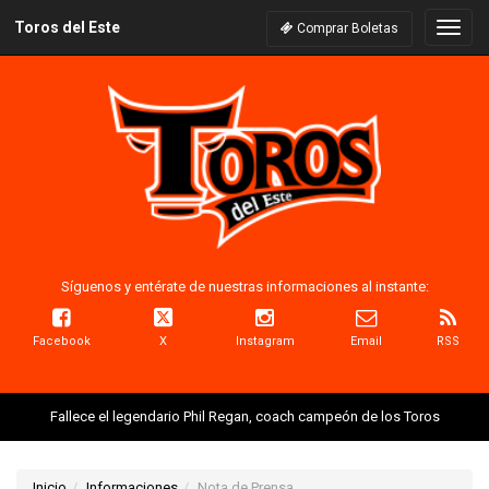
Toros del Este
Naveg
Comprar Boletas
Síguenos y entérate de nuestras informaciones al instante:
Facebook
X
Instagram
Email
RSS
Fallece el legendario Phil Regan, coach campeón de los Toros
Inicio
Informaciones
Nota de Prensa