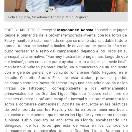
Félix Peguero, Mayobanex Acosta y Pablo Peguero
PORT CHARLOTTE.-El receptor
Mayobanex Acosta
anunció que jugará
desde el primer día de la próxima temporada invernal con los Toros del
Este y manifestó estar confiado en que se mantendrá saludable todo el
torneo. Acosta se lastimó a finales de noviembre del pasado año y no
pudo regresar en el resto del campeonato, dejando a los Toros sin su
principal cátcher nativo. “Fue muy frustrante no jugar más, luego de que
me lesioné, pues creo que pude ayudar al club a llegar a la serie final”,
manifestó el valioso pelotero criollo, en el transcurso de un encuentro
con el gerente general del conjunto romanense Pablo Peguero, en el
estadio Charlotte Sports Park, de esta ciudad, previo al partido
celebrado entre los Rayos de Tampa Bay y una escuadra dividida de los
Piratas de Pittsburgh, correspondiente a los entrenamientos
primaverales de las Grandes Ligas. Dijo que “espero estar libre de
lesiones durante la próxima campaña invernal y así poder ayudar a los
Toros a coronarse campeones”. Acosta se encuentra en las prácticas
de pretemporada con los Rayos y confía en poder tener una buena
actuación que le permita quedarse en las Ligas Mayores como receptor
suplente. Pablo Peguero se encuentra en Florida, encabezando una
delegación de los Toros que está de visita en los campos de
entrenamientos primaverales de las Grandes Ligas. Además de