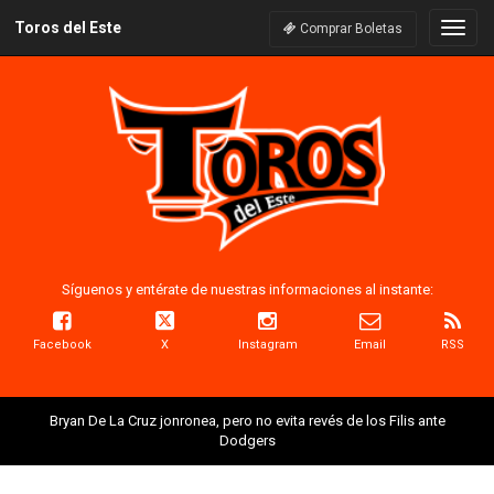
Toros del Este
Naveg
Comprar Boletas
Síguenos y entérate de nuestras informaciones al instante:
Facebook
X
Instagram
Email
RSS
Bryan De La Cruz jonronea, pero no evita revés de los Filis ante
Dodgers