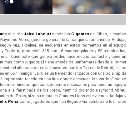
ar
y al zurdo
Jairo Labourt
desde los
Gigantes
del Cibao, a cambio
r Raymond Abreu, gerente general de la franquicia romanense. Andújar,
según MLB Pipeline, se encuentra en estos momentos en el equipo
A y Triple A, promedió .315 con 16 cuadrangulares y 82 remolcadas,
ene un buen bate que genera poder, hace mucho contacto y tiene un
un más como jugador. Él tiene interés de uniformarse desde el primer
emente el año pasado en las mayores con los Tigres de Detroit, en los
hes en 66.1 innings “Jairo es un tremendo lanzador con una bola rápida
 importante tenerlo en una liga donde escasean los zurdos,” siguió
o los movimientos que consideremos necesarios para tener un equipo
orona a la fanaticada de los Toros,” terminó diciendo Raymond Abreu.
ntes de Texas, hizo su debut en Grandes Ligas este viernes. Andújar y
elix Peña
como jugadores que han llegado vía cambios a los Toros