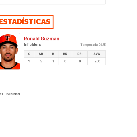
ESTADÍSTICAS
Ronald Guzman
Infielders
Temporada 2025
G
AB
H
HR
RBI
AVG
9
5
1
0
0
.200
Publicidad