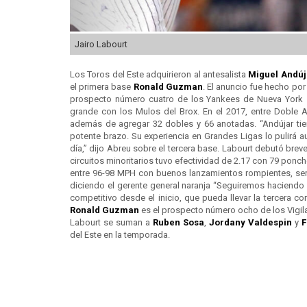
Jairo Labourt
Los Toros del Este adquirieron al antesalista
Miguel Andúj
el primera base
Ronald Guzman
. El anuncio fue hecho po
prospecto número cuatro de los Yankees de Nueva York 
grande con los Mulos del Brox. En el 2017, entre Doble 
además de agregar 32 dobles y 66 anotadas. “Andújar ti
potente brazo. Su experiencia en Grandes Ligas lo pulirá a
día,” dijo Abreu sobre el tercera base. Labourt debutó brev
circuitos minoritarios tuvo efectividad de 2.17 con 79 ponc
entre 96-98 MPH con buenos lanzamientos rompientes, será
diciendo el gerente general naranja “Seguiremos haciend
competitivo desde el inicio, que pueda llevar la tercera c
Ronald Guzman
es el prospecto número ocho de los Vigila
Labourt se suman a
Ruben Sosa
,
Jordany Valdespin
y
F
del Este en la temporada.