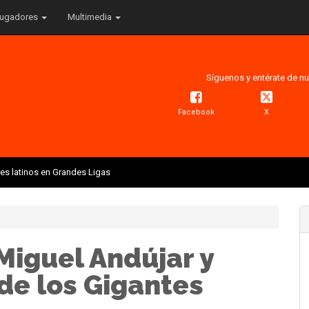
ugadores
Multimedia
Síguenos y entérate de nu
Facebook
X
res latinos en Grandes Ligas
Miguel Andújar y
de los Gigantes