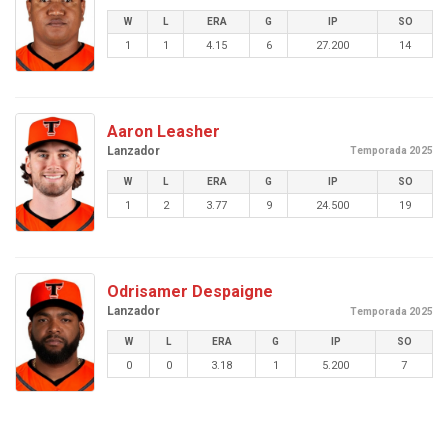
W
L
ERA
G
IP
SO
1
1
4.15
6
27.200
14
Aaron Leasher
Lanzador
Temporada 2025
W
L
ERA
G
IP
SO
1
2
3.77
9
24.500
19
Odrisamer Despaigne
Lanzador
Temporada 2025
W
L
ERA
G
IP
SO
0
0
3.18
1
5.200
7