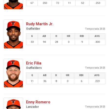
67
250
72
11
52
.253
Rudy Martín Jr.
Outfielder
Temporada 2025
G
AB
H
HR
RBI
AVG
33
94
28
0
9
.300
Eric Filia
Outfielders
Temporada 2025
G
AB
H
HR
RBI
AVG
11
36
8
0
6
.223
Enny Romero
Lanzador
Temporada 2025