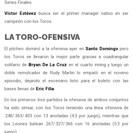
Series Finales.
Víctor Estévez
busca ser el primer manager nativo en ser
campeón con los Toros.
LA TORO-OFENSIVA
El pitcheo dominó a la ofensiva ayer en
Santo Domingo
pero
los Toros se llevaron la mejor parte gracias a cuadrangular
solitario de
Bryan De La Cruz
en el cuarto inning y luego un
doble remolcador de Rudy Martin lo empató en el noveno
episodio, dejando el escenario listo para el boleto con las
bases llenas de
Eric Filia
.
En los primeros tres partidos la ofensiva de ambos conjuntos
ha sido simiar, con los Toros teniendo una línea ofensiva de
.240/.363/.433 con 13 anotadas (4.3 por juego), mientras que
los Leones batean .267/.327/.366 con 16 anotadas (5.3 por
juego).