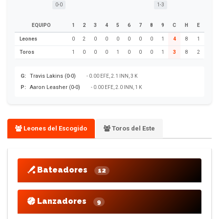
0-0
1-3
EQUIPO
1
2
3
4
5
6
7
8
9
C
H
E
Leones
0
2
0
0
0
0
0
0
1
4
8
1
Toros
1
0
0
0
1
0
0
0
1
3
8
2
G:
Travis Lakins (0-0)
- 0.00 EFE, 2.1 INN, 3 K
P:
Aaron Leasher (0-0)
- 0.00 EFE, 2.0 INN, 1 K
Leones del Escogido
Toros del Este
Bateadores
12
Lanzadores
9