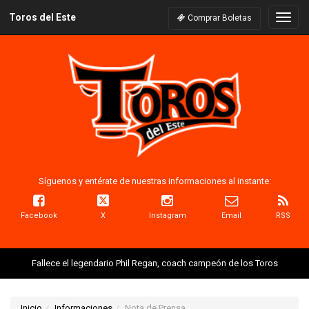
Toros del Este
Naveg
Comprar Boletas
Síguenos y entérate de nuestras informaciones al instante:
Facebook
X
Instagram
Email
RSS
Fallece el legendario Phil Regan, coach campeón de los Toros
Inicio
Informaciones
Nota de Prensa