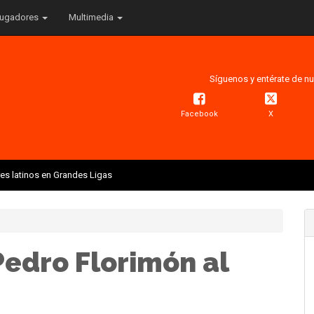
ugadores
Multimedia
Síguenos y entérate de nu
Facebook
X
res latinos en Grandes Ligas
Pedro Florimón al