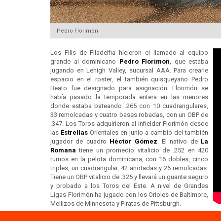
Pedro Florimon
Los Filis de Filadelfia hicieron el llamado al equipo
grande al dominicano
Pedro Florimon
, que estaba
jugando en Lehigh Valley, sucursal AAA. Para crearle
espacio en el roster, el también quisqueyano Pedro
Beato fue designado para asignación. Florimón se
había pasado la temporada entera en las menores
donde estaba bateando .265 con 10 cuadrangulares,
33 remolcadas y cuatro bases robadas, con un OBP de
.347. Los Toros adquirieron al infielder Florimón desde
las
Estrellas
Orientales en junio a cambio del también
jugador de cuadro
Héctor Gómez
. El nativo de
La
Romana
tiene un promedio vitalicio de .252 en 420
turnos en la pelota dominicana, con 16 dobles, cinco
triples, un cuadrangular, 42 anotadas y 26 remolcadas.
Tiene un OBP vitalicio de .325 y llevará un guante seguro
y probado a los Toros del Este. A nivel de Grandes
Ligas Florimón ha jugado con los Orioles de Baltimore,
Mellizos de Minnesota y Piratas de Pittsburgh.