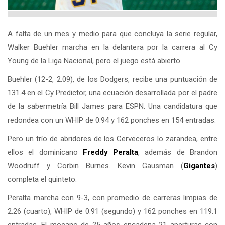
A falta de un mes y medio para que concluya la serie regular,
Walker Buehler marcha en la delantera por la carrera al Cy
Young de la Liga Nacional, pero el juego está abierto.
Buehler (12-2, 2.09), de los Dodgers, recibe una puntuación de
131.4 en el Cy Predictor, una ecuación desarrollada por el padre
de la sabermetría Bill James para ESPN. Una candidatura que
redondea con un WHIP de 0.94 y 162 ponches en 154 entradas.
Pero un trío de abridores de los Cerveceros lo zarandea, entre
ellos el dominicano
Freddy Peralta
, además de Brandon
Woodruff y Corbin Burnes. Kevin Gausman (
Gigantes
)
completa el quinteto.
Peralta marcha con 9-3, con promedio de carreras limpias de
2.26 (cuarto), WHIP de 0.91 (segundo) y 162 ponches en 119.1
entradas. El mocano de 25 años encadena 21 aperturas con