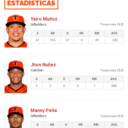
ESTADÍSTICAS
Yairo Muñoz
Infielders
Temporada 2025
G
AB
H
HR
RBI
AVG
61
216
57
3
29
.232
Jhon Nuñez
Catcher
Temporada 2025
G
AB
H
HR
RBI
AVG
5
5
0
0
1
.000
Manny Peña
Infielders
Temporada 2025
G
AB
H
HR
RBI
AVG