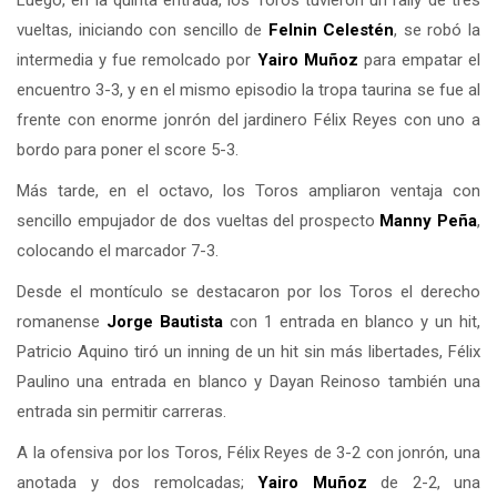
Luego, en la quinta entrada, los Toros tuvieron un rally de tres
vueltas, iniciando con sencillo de
Felnin Celestén
, se robó la
intermedia y fue remolcado por
Yairo Muñoz
para empatar el
encuentro 3-3, y en el mismo episodio la tropa taurina se fue al
frente con enorme jonrón del jardinero Félix Reyes con uno a
bordo para poner el score 5-3.
Más tarde, en el octavo, los Toros ampliaron ventaja con
sencillo empujador de dos vueltas del prospecto
Manny Peña
,
colocando el marcador 7-3.
Desde el montículo se destacaron por los Toros el derecho
romanense
Jorge Bautista
con 1 entrada en blanco y un hit,
Patricio Aquino tiró un inning de un hit sin más libertades, Félix
Paulino una entrada en blanco y Dayan Reinoso también una
entrada sin permitir carreras.
A la ofensiva por los Toros, Félix Reyes de 3-2 con jonrón, una
anotada y dos remolcadas;
Yairo Muñoz
de 2-2, una