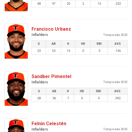
48
97
20
2
15
.232
Francisco Urbaez
Infielders
Temporada 2025
G
AB
H
HR
RBI
AVG
23
53
14
0
3
.156
Sandber Pimentel
Infielders
Temporada 2025
G
AB
H
HR
RBI
AVG
28
36
7
0
4
.392
Felnin Celestén
Infielders
Temporada 2025