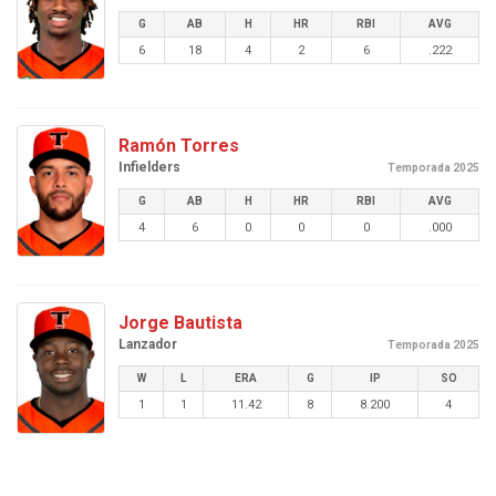
G
AB
H
HR
RBI
AVG
6
18
4
2
6
.222
Ramón Torres
Infielders
Temporada 2025
G
AB
H
HR
RBI
AVG
4
6
0
0
0
.000
Jorge Bautista
Lanzador
Temporada 2025
W
L
ERA
G
IP
SO
1
1
11.42
8
8.200
4