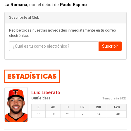
La Romana
, con el debut de
Paolo Espino
.
Suscribirte al Club
Recibe todas nuestras novedades inmediatamente en tu correo
electrónico.
Suscribir
ESTADÍSTICAS
Luis Liberato
Outfielders
Temporada 2025
G
AB
H
HR
RBI
AVG
15
60
21
2
14
.348