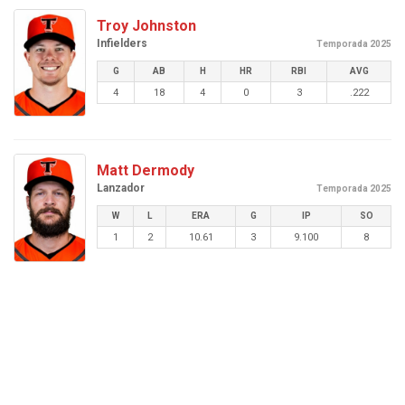
Troy Johnston
Infielders
Temporada 2025
G
AB
H
HR
RBI
AVG
4
18
4
0
3
.222
Matt Dermody
Lanzador
Temporada 2025
W
L
ERA
G
IP
SO
1
2
10.61
3
9.100
8