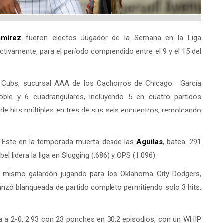
amírez
fueron electos Jugador de la Semana en la Liga
pectivamente, para el período comprendido entre el 9 y el 15 del
wa Cubs, sucursal AAA de los Cachorros de Chicago. García
ble y 6 cuadrangulares, incluyendo 5 en cuatro partidos
de hits múltiples en tres de sus seis encuentros, remolcando
el Este en la temporada muerta desde las
Aguilas
, batea .291
 lidera la liga en Slugging (.686) y OPS (1.096).
l mismo galardón jugando para los Oklahoma City Dodgers,
nzó blanqueada de partido completo permitiendo solo 3 hits,
 a 2-0, 2.93 con 23 ponches en 30.2 episodios, con un WHIP