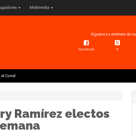
ugadores
Multimedia
Síguenos y entérate de nu
Facebook
X
el Corral
fry Ramírez electos
 Semana