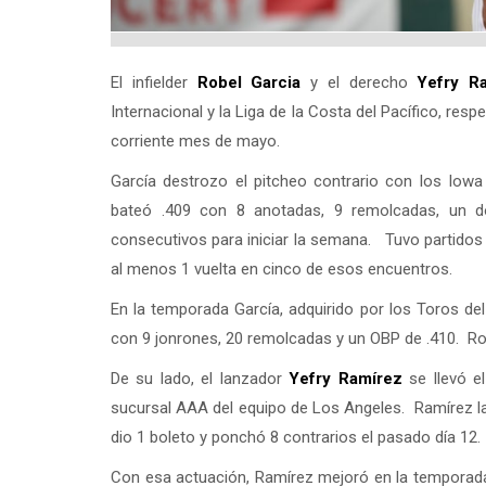
El infielder
Robel Garcia
y el derecho
Yefry R
Internacional y la Liga de la Costa del Pacífico, res
corriente mes de mayo.
García destrozo el pitcheo contrario con los Io
bateó .409 con 8 anotadas, 9 remolcadas, un do
consecutivos para iniciar la semana. Tuvo partidos 
al menos 1 vuelta en cinco de esos encuentros.
En la temporada García, adquirido por los Toros d
con 9 jonrones, 20 remolcadas y un OBP de .410. Robel
De su lado, el lanzador
Yefry Ramírez
se llevó e
sucursal AAA del equipo de Los Angeles. Ramírez la
dio 1 boleto y ponchó 8 contrarios el pasado día 12.
Con esa actuación, Ramírez mejoró en la temporada