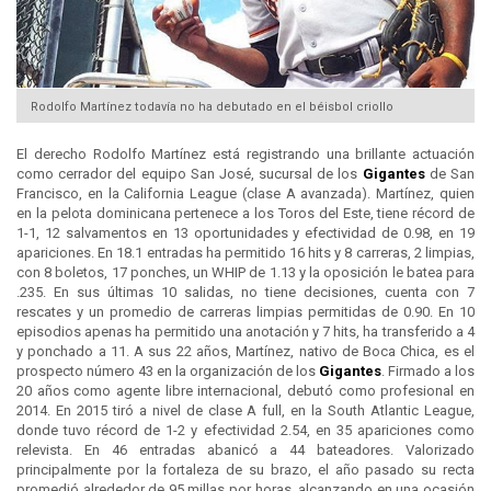
Rodolfo Martínez todavía no ha debutado en el béisbol criollo
El derecho Rodolfo Martínez está registrando una brillante actuación
como cerrador del equipo San José, sucursal de los
Gigantes
de San
Francisco, en la California League (clase A avanzada). Martínez, quien
en la pelota dominicana pertenece a los Toros del Este, tiene récord de
1-1, 12 salvamentos en 13 oportunidades y efectividad de 0.98, en 19
apariciones. En 18.1 entradas ha permitido 16 hits y 8 carreras, 2 limpias,
con 8 boletos, 17 ponches, un WHIP de 1.13 y la oposición le batea para
.235. En sus últimas 10 salidas, no tiene decisiones, cuenta con 7
rescates y un promedio de carreras limpias permitidas de 0.90. En 10
episodios apenas ha permitido una anotación y 7 hits, ha transferido a 4
y ponchado a 11. A sus 22 años, Martínez, nativo de Boca Chica, es el
prospecto número 43 en la organización de los
Gigantes
. Firmado a los
20 años como agente libre internacional, debutó como profesional en
2014. En 2015 tiró a nivel de clase A full, en la South Atlantic League,
donde tuvo récord de 1-2 y efectividad 2.54, en 35 apariciones como
relevista. En 46 entradas abanicó a 44 bateadores. Valorizado
principalmente por la fortaleza de su brazo, el año pasado su recta
promedió alrededor de 95 millas por horas, alcanzando en una ocasión