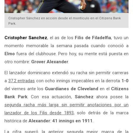
Cristopher Sánchez en acción desde el montículo en el Citizens Bank
Park.
Cristopher Sanchez
, el as de los
Filis de Filadelfia
, tuvo un
momento memorable la semana pasada cuando conoció a
Elmo
fuera del clubhouse. Pero hoy, su mente está puesta en
otro nombre:
Grover Alexander
.
El lanzador dominicano extendió su racha sin permitir carreras
a
37.2 entradas
con ocho innings impecables en la derrota
1-0
del viernes ante los
Guardianes de Cleveland
en el
Citizens
Bank Park
. Con esa actuación,
Sánchez
ahora posee la
segunda racha más larga sin permitir anotaciones por un
lanzador de los Filis desde 1893
, solo detrás de la marca
histórica de
Alexander
:
41 innings en 1911
.
La cifra superó la anterior segunda mejor marca de la