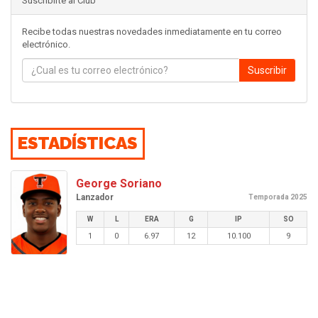
Suscribirte al Club
Recibe todas nuestras novedades inmediatamente en tu correo
electrónico.
Suscribir
ESTADÍSTICAS
George Soriano
Lanzador
Temporada 2025
W
L
ERA
G
IP
SO
1
0
6.97
12
10.100
9