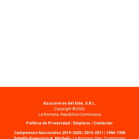
Azucareros del Este, S.R.L.
Copyright ©2026.
La Romana, República Dominicana
Política de Privacidad
/
Empleos
/
Contactar
Campeones Nacionales 2019-2020
|
2010-2011
|
1994-1995
Estadio Francisco A. Micheli
- La Romana, Rep. Dominicana