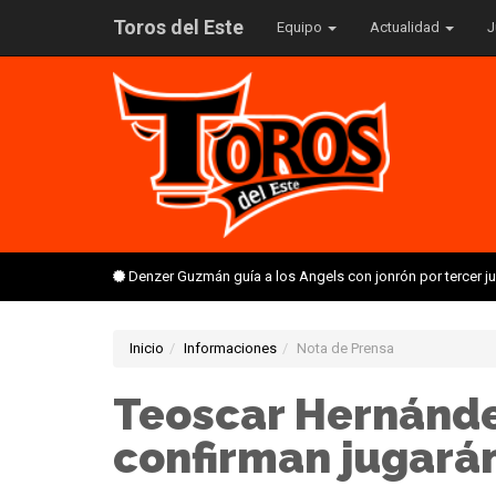
Toros del Este
Equipo
Actualidad
J
Denzer Guzmán guía a los Angels con jonrón por tercer 
Inicio
Informaciones
Nota de Prensa
Teoscar Hernánde
confirman jugarán