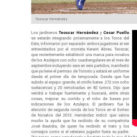
Teoscar Hernández
Los jardineros
Teoscar Hernández
y
Cesar Puello
se estarán integrando próximamente a los Toros del
Este, informaron por separado ambos jugadores al ser
entrevistados por el cronista Kerwin Abreu. Teoscar,
que recientemente estableció una marca para novatos
de los Azulejos con ocho cuadrangulares en el mes de
septiembre incluyendo seis en seis partidos, manifestó
que ya tiene el permiso de Toronto y estará en uniforme
desde el primer día de temporada. Desde que fue
subido al equipo grande, el criollo batea .272 con ocho
vuelacercas y 20 remolcadas en 82 turnos. Dijo que
vendrá a trabajar fuertemente y buscará, entre otras
cosas, mejorar su corrido y el robo de bases por
indicaciones de los Azulejos. El jardinero fue la
elección de segunda ronda de los Toros en el Sorteo
de Novatos del 2013. Hernández indicó que valora
mucho la ayuda que ha recibido de su compatriota
José Bautista, de quien ha recibido el trato y los
consejos como si el veterano jugador fuera su padre.