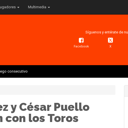
ugadores
Multimedia
Síguenos y entérate de nu
Facebook
X
juego consecutivo
z y César Puello
 con los Toros