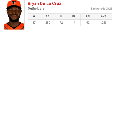
Bryan De La Cruz
Outfielders
Temporada 2025
G
AB
H
HR
RBI
AVG
67
250
72
11
52
.253