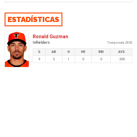
ESTADÍSTICAS
Ronald Guzman
Infielders
Temporada 2025
G
AB
H
HR
RBI
AVG
9
5
1
0
0
.200