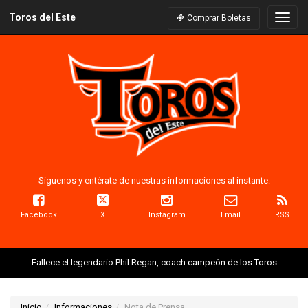
Toros del Este
Naveg
Comprar Boletas
Síguenos y entérate de nuestras informaciones al instante:
Facebook
X
Instagram
Email
RSS
Fallece el legendario Phil Regan, coach campeón de los Toros
Inicio
Informaciones
Nota de Prensa