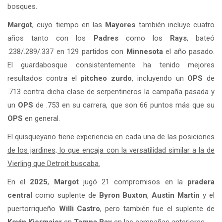
bosques.
Margot
, cuyo tiempo en las
Mayores
también incluye cuatro
años tanto con los
Padres
como los
Rays
, bateó
.238/.289/.337 en 129 partidos con
Minnesota
el año pasado.
El guardabosque consistentemente ha tenido mejores
resultados contra el
pitcheo zurdo
, incluyendo un
OPS
de
.713 contra dicha clase de serpentineros la campaña pasada y
un
OPS
de .753 en su carrera, que son 66 puntos más que su
OPS
en general.
El quisqueyano tiene experiencia en cada una de las posiciones
de los jardines, lo que encaja con la versatilidad similar a la de
Vierling que Detroit buscaba.
En el
2025
,
Margot
jugó 21 compromisos en la
pradera
central
como suplente de
Byron Buxton
,
Austin Martin
y el
puertorriqueño
Willi Castro
, pero también fue el suplente de
Kevin Kiermaier
en
Tampa Bay
en las campañas anteriores.