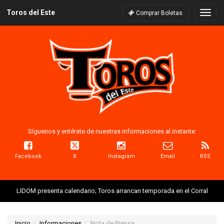
Toros del Este
Naveg
Comprar Boletas
Síguenos y entérate de nuestras informaciones al instante:
Facebook
X
Instagram
Email
RSS
LIDOM presenta calendario; Toros arrancan temporada en el Corral
Inicio
Informaciones
Nota de Prensa