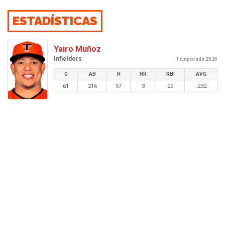
ESTADÍSTICAS
Yairo Muñoz
Infielders
Temporada 2025
G
AB
H
HR
RBI
AVG
61
216
57
3
29
.232