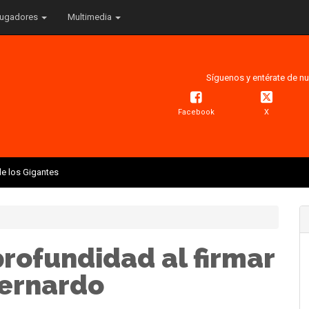
ugadores
Multimedia
Síguenos y entérate de nu
Facebook
X
e los Gigantes
rofundidad al firmar
Bernardo