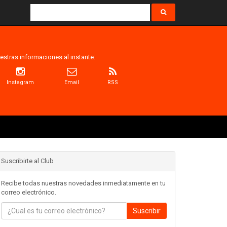
estras informaciones al instante:
Instagram
Email
RSS
Suscribirte al Club
Recibe todas nuestras novedades inmediatamente en tu
correo electrónico.
Suscribir