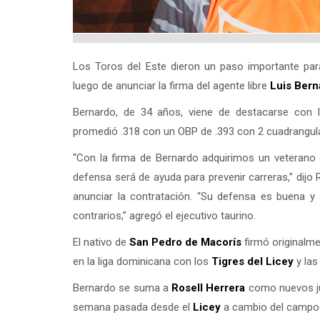
Los Toros del Este dieron un paso importante para
luego de anunciar la firma del agente libre
Luis Bern
Bernardo, de 34 años, viene de destacarse con l
promedió .318 con un OBP de .393 con 2 cuadrangul
“Con la firma de Bernardo adquirimos un veterano d
defensa será de ayuda para prevenir carreras,” dij
anunciar la contratación. “Su defensa es buena y
contrarios,” agregó el ejecutivo taurino.
El nativo de
San Pedro de Macorís
firmó originalme
en la liga dominicana con los
Tigres del
Licey
y la
Bernardo se suma a
Rosell Herrera
como nuevos jug
semana pasada desde el
Licey
a cambio del camp