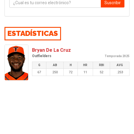
Suscribir
ESTADÍSTICAS
Bryan De La Cruz
Outfielders
Temporada 2025
G
AB
H
HR
RBI
AVG
67
250
72
11
52
.253