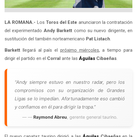
LA ROMANA.-
Los
Toros del Este
anunciaron la contratación
del experimentado
Andy Barkett
como su nuevo dirigente, en
sustitución del también norteamericano
Pat Listach
.
Barkett
llegará al país el
próximo miércoles
, a tiempo para
dirigir el partido en el
Corral
ante las
Águilas
Cibaeñas
.
“Andy siempre estuvo en nuestro radar, pero los
compromisos con su organización de Grandes
Ligas se lo impedían. Afortunadamente eso cambió
y confiamos en él para dirigir la tropa.”
—
Raymond Abreu
, gerente general taurino.
El nuevo capataz taurino dirigió a las
Águilas
Cibaeñas
en la