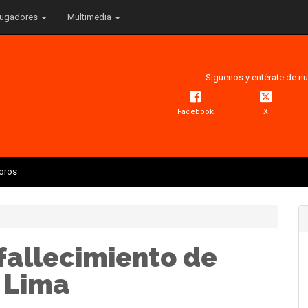
ugadores
Multimedia
Síguenos y entérate de nu
Facebook
X
Toros
 fallecimiento de
 Lima