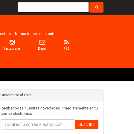
estras informaciones al instante:
Instagram
Email
RSS
Suscribirte al Club
Recibe todas nuestras novedades inmediatamente en tu
correo electrónico.
Suscribir