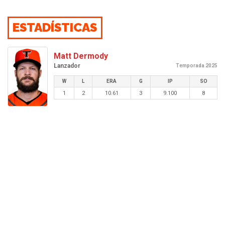
ESTADÍSTICAS
Matt Dermody
Lanzador
Temporada 2025
W
L
ERA
G
IP
SO
1
2
10.61
3
9.100
8