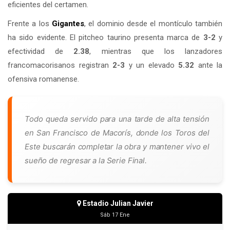
eficientes del certamen.
Frente a los
Gigantes
, el dominio desde el montículo también
ha sido evidente. El pitcheo taurino presenta marca de
3-2
y
efectividad de
2.38
, mientras que los lanzadores
francomacorisanos registran
2-3
y un elevado
5.32
ante la
ofensiva romanense.
Todo queda servido para una tarde de alta tensión
en San Francisco de Macorís, donde los Toros del
Este buscarán completar la obra y mantener vivo el
sueño de regresar a la Serie Final.
Estadio Julian Javier
Sáb 17 Ene