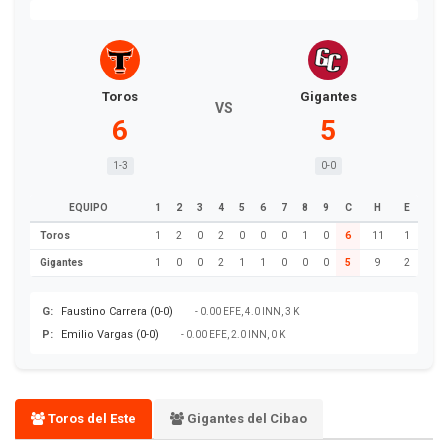
Toros
Gigantes
VS
6
5
1-3
0-0
EQUIPO
1
2
3
4
5
6
7
8
9
C
H
E
Toros
1
2
0
2
0
0
0
1
0
6
11
1
Gigantes
1
0
0
2
1
1
0
0
0
5
9
2
G:
Faustino Carrera (0-0)
- 0.00 EFE, 4.0 INN, 3 K
P:
Emilio Vargas (0-0)
- 0.00 EFE, 2.0 INN, 0 K
Toros del Este
Gigantes del Cibao