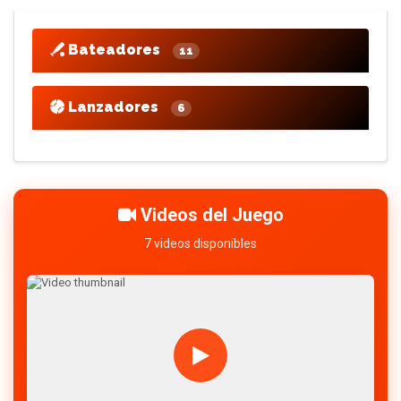
Bateadores
11
Lanzadores
6
Videos del Juego
7 videos disponibles