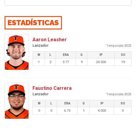
ESTADÍSTICAS
Aaron Leasher
Lanzador
Temporada 2025
W
L
ERA
G
IP
SO
1
2
3.77
9
24.500
19
Faustino Carrera
Lanzador
Temporada 2025
W
L
ERA
G
IP
SO
0
0
6.75
1
4.000
3