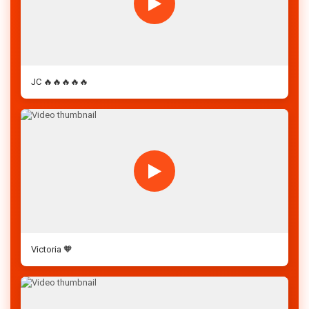
JC 🔥🔥🔥🔥🔥
Victoria 🧡