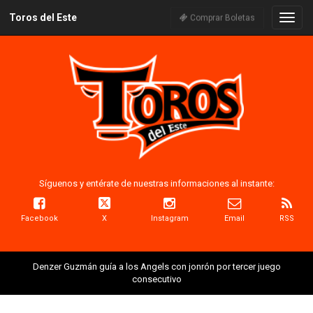
Toros del Este
Naveg
Comprar Boletas
Síguenos y entérate de nuestras informaciones al instante:
Facebook
X
Instagram
Email
RSS
Denzer Guzmán guía a los Angels con jonrón por tercer juego
consecutivo