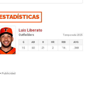
ESTADÍSTICAS
Luis Liberato
Outfielders
Temporada 2025
G
AB
H
HR
RBI
AVG
15
60
21
2
14
.348
Publicidad