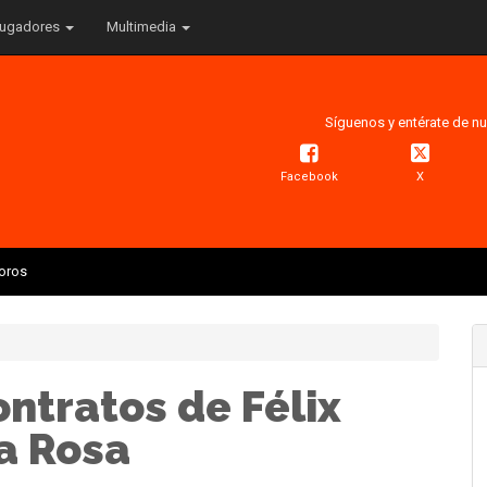
ugadores
Multimedia
Síguenos y entérate de nu
Facebook
X
Toros
ntratos de Félix
a Rosa