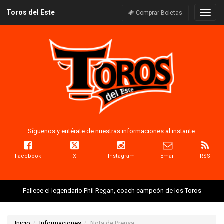
Toros del Este
Naveg
Comprar Boletas
Síguenos y entérate de nuestras informaciones al instante:
Facebook
X
Instagram
Email
RSS
Fallece el legendario Phil Regan, coach campeón de los Toros
Inicio
Informaciones
Nota de Prensa