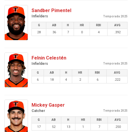
Sandber Pimentel
Infielders
Temporada 2025
G
AB
H
HR
RBI
AVG
28
36
7
0
4
.392
Felnin Celestén
Infielders
Temporada 2025
G
AB
H
HR
RBI
AVG
6
18
4
2
6
.222
Mickey Gasper
Catcher
Temporada 2025
G
AB
H
HR
RBI
AVG
17
52
13
1
7
.250