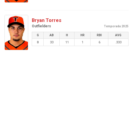
Bryan Torres
Outfielders
Temporada 2025
G
AB
H
HR
RBI
AVG
8
33
11
1
6
.333