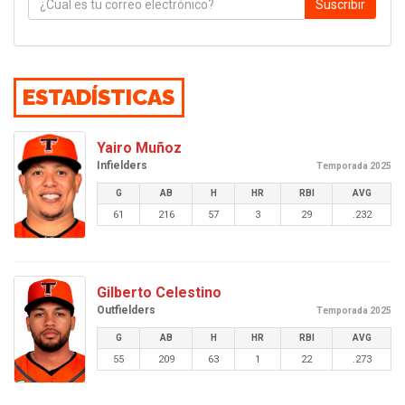
Suscribir
ESTADÍSTICAS
Yairo Muñoz
Infielders
Temporada 2025
G
AB
H
HR
RBI
AVG
61
216
57
3
29
.232
Gilberto Celestino
Outfielders
Temporada 2025
G
AB
H
HR
RBI
AVG
55
209
63
1
22
.273