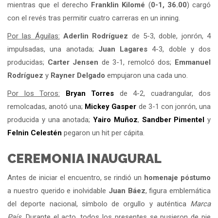
mientras que el derecho
Franklin Kilomé
(
0-1, 36.00
) cargó
con el revés tras permitir cuatro carreras en un inning.
Por las Águilas:
Aderlin Rodríguez
de 5-3, doble, jonrón, 4
impulsadas, una anotada;
Juan Lagares
4-3, doble y dos
producidas;
Carter Jensen
de 3-1, remolcó dos;
Emmanuel
Rodríguez
y
Rayner Delgado
empujaron una cada uno.
Por los Toros:
Bryan Torres
de 4-2, cuadrangular, dos
remolcadas, anotó una;
Mickey Gasper
de 3-1 con jonrón, una
producida y una anotada;
Yairo Muñoz
,
Sandber Pimentel
y
Felnin Celestén
pegaron un hit per cápita.
CEREMONIA INAUGURAL
Antes de iniciar el encuentro, se rindió un
homenaje póstumo
a nuestro querido e inolvidable
Juan Báez
, figura emblemática
del deporte nacional, símbolo de orgullo y auténtica
Marca
País
. Durante el acto, todos los presentes se pusieron de pie