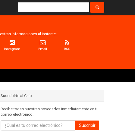
estras informaciones al instante:
Instagram
Email
RSS
Suscribirte al Club
Recibe todas nuestras novedades inmediatamente en tu
correo electrónico.
Suscribir