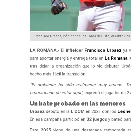
Francisco Urbáez, infielder de los Toros del Este, durante un
LA ROMANA.-
El
infielder
Francisco Urbaez
ya v
para aportar
energía y entrega total
en
La Romana
.
tras dejar la organización que lo vio debutar, Ur
hecho más fácil la transición.
“El ambiente ha sido realmente muy ameno. T
emocionado de estar aquí”
, expresó el jugador de 2
Un bate probado en las menores
Urbáez
debutó en la
LIDOM
en 2021 con los
Leone
En esa campaña participó en
32 juegos
y bateó pa
Este
2025
viene de una destacada temporada 