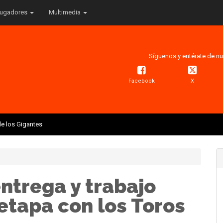
ugadores
Multimedia
Síguenos y entérate de nu
Facebook
X
e los Gigantes
ntrega y trabajo
etapa con los Toros