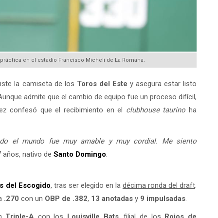
a práctica en el estadio Francisco Micheli de La Romana.
iste la camiseta de los
Toros del Este
y asegura estar listo
 Aunque admite que el cambio de equipo fue un proceso difícil,
báez confesó que el recibimiento en el
clubhouse taurino
ha
odo el mundo fue muy amable y muy cordial. Me siento
7 años, nativo de
Santo Domingo
.
s del
Escogido
, tras ser elegido en la
décima ronda del draft
.
ra
.270
con un
OBP de .382
,
13 anotadas
y
9 impulsadas
.
en
Triple-A
con los
Louisville Bats
, filial de los
Rojos de