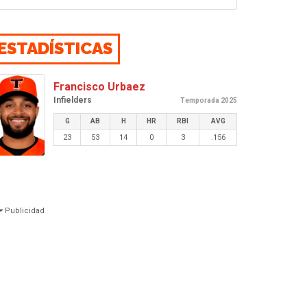
ESTADÍSTICAS
Francisco Urbaez
Infielders
Temporada 2025
G
AB
H
HR
RBI
AVG
23
53
14
0
3
.156
Publicidad