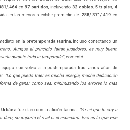
381/.464
en
97 partidos
, incluyendo
32 dobles
,
5 triples
,
4
 vida en las menores exhibe promedio de
.288/.371/.419
en
nmediato en la
pretemporada taurina
, incluso conectando un
rreno. Aunque al principio faltan jugadores, es muy bueno
evarla durante toda la temporada”
, comentó.
 equipo que volvió a la postemporada tras varios años de
ar.
“Lo que puedo traer es mucha energía, mucha dedicación
 la forma de ganar como sea, minimizando los errores lo más
,
Urbáez
fue claro con la afición taurina:
“Yo sé que lo voy a
ar duro, no importa el rival ni el escenario. Eso es lo que vine