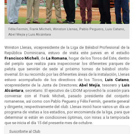
Félix Fermín, Frank Micheli, Winston Llenas, Pablo Peguero, Luis Catano,
Abel Mejía y Luis Alcántara
Winston Llenas, vicepresidente de la Liga de Béisbol Profesional de la
República Dominicana, estuvo de visita este jueves en el estadio
Francisco Micheli
, de
La Romana
, hogar de los Toros del Este, dentro
del periplo que realiza para inspeccionar los diferentes parques de
pelota que servirán de sede al próximo torneo de béisbol otoño-
invernal. En su recorrido por las diferentes áreas de la instalación, Llenas
estuvo acompañado de los directivos de los Toros,
Luis Catano
,
vicepresidente de la Junta de Directores;
Abel Mejía
, tesorero y
Luis
Alcántara
, secretario. El ejecutivo de LIDOM aprovechó la ocasión para
conversar con el Frank Micheli, pasado presidente del conjunto
romanense, así como con Pablo Peguero y Félix Fermín, gerente general
y dirigente, respectivamente del club. Llenas inició hace varios un día un
programa de visitas a los estadios, por encomienda de la liga, para que
determinar si están en condiciones óptimas, con miras a la temporada
que se inicia el día 15 del presente mes de octubre.
Suscribirte al Club