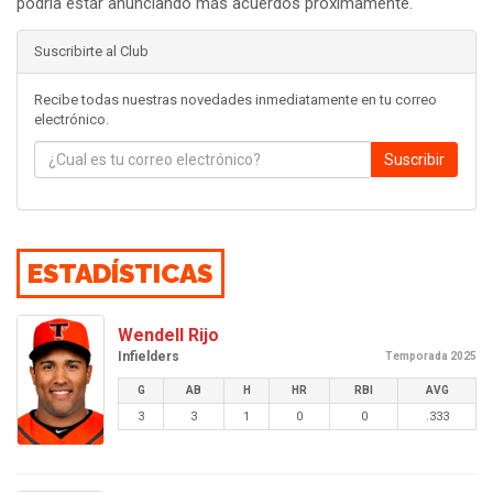
podría estar anunciando más acuerdos próximamente.
Suscribirte al Club
Recibe todas nuestras novedades inmediatamente en tu correo
electrónico.
Suscribir
ESTADÍSTICAS
Wendell Rijo
Infielders
Temporada 2025
G
AB
H
HR
RBI
AVG
3
3
1
0
0
.333