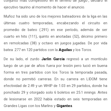
conjunto mas competitivo en el terreno de juego", declaró el
ejecutivo taurino al momento de hacer el anuncio.
Muñoz ha sido uno de los mejores bateadores de la liga en las
últimas cuatro temporadas, encabezando el circuito en
promedio de bateo (.291) en ese período, además de ser
cuarto en hits (111), quinto en anotadas (52), décimo primero
en remolcadas (38) y octavo en juegos jugadas. De por vida
batea .277 en 120 partidos con la
Aguilas
y los Toros.
De su lado, el zurdo
Jarlin Garcia
regresó a un montículo
luego de un par de años fuera por lesión pero lució en buena
forma en tres partidos con los Toros la temporada pasada,
donde no permitió carreras. En su carrera en LIDOM tiene
efectividad de 2.49 y un WHIP de 1.03 en 29 partidos, donde ha
ponchado 29 y otorgado solo 6 boletos en 25.1 innings. Antes
de lesionarse en 2022 había estado en seis temporadas en
Grandes Ligas con los Marlins y
Gigantes
.