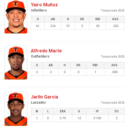
Yairo Muñoz
Infielders
Temporada 2025
G
AB
H
HR
RBI
AVG
61
216
57
3
29
.232
Alfredo Marte
Outfielders
Temporada 2025
G
AB
H
HR
RBI
AVG
2
2
0
0
1
.000
Jarlin Garcia
Lanzador
Temporada 2025
W
L
ERA
G
IP
SO
1
0
5.79
12
9.100
5