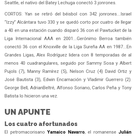
Seattle, el nativo del Batey Lechuga conectó 3 jonrones.
CORTOS: Yan se retiró del béisbol con 342 jonrones….Israel
“Izzy” Alcántara tuvo 330 y se quedó corto por cuatro de llegar
a 40 en una estación cuando disparó 36 con el Pawtucket de la
Liga Internacional AAA en 2001….Gerónimo Berroa también
conectó 36 con el Knoxville de la Liga Sureña AA en 1987….En
Grandes Ligas, Alex Rodríguez lidera con 8 temporadas de al
menos 40 cuadrangulares, seguido por Sammy Sosa y Albert
Pujols (7), Manny Ramírez (5), Nelson Cruz (4) David Ortiz y
José Bautista (3), Edwin Encarnación y Vladimir Guerrero (2).
George Bell, AdrianBeltré, Alfonso Soriano, Carlos Peña y Tony
Batista lo hicieron una vez.
UN APUNTE
Los cuatro afortunados
El petromacorisano
Yamaico Navarro
, el romanense
Julián