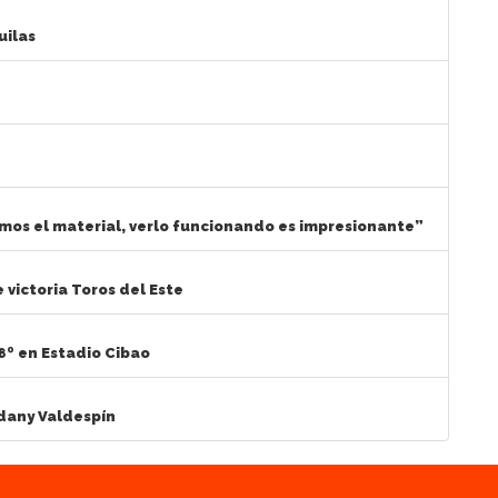
uilas
mos el material, verlo funcionando es impresionante”
victoria Toros del Este
8º en Estadio Cibao
dany Valdespín