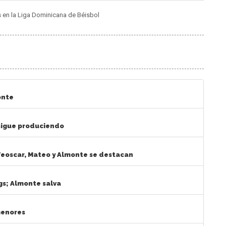
s en la Liga Dominicana de Béisbol
onte
 sigue produciendo
Teoscar, Mateo y Almonte se destacan
gs; Almonte salva
menores