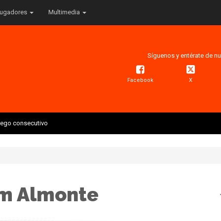
ugadores
Multimedia
Síguenos y entérate de nu
Facebook
X
juego consecutivo
m Almonte