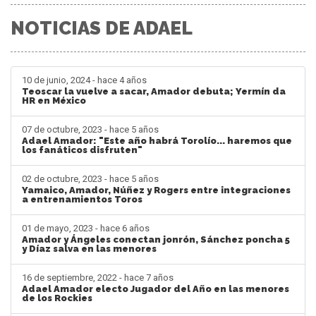
NOTICIAS DE ADAEL
10 de junio, 2024 - hace 4 años
Teoscar la vuelve a sacar, Amador debuta; Yermín da
HR en México
07 de octubre, 2023 - hace 5 años
Adael Amador: "Este año habrá Torolío... haremos que
los fanáticos disfruten"
02 de octubre, 2023 - hace 5 años
Yamaico, Amador, Núñez y Rogers entre integraciones
a entrenamientos Toros
01 de mayo, 2023 - hace 6 años
Amador y Ángeles conectan jonrón, Sánchez poncha 5
y Díaz salva en las menores
16 de septiembre, 2022 - hace 7 años
Adael Amador electo Jugador del Año en las menores
de los Rockies