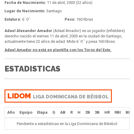
Fecha de Nacimiento:
11 de abril, 2003 (22 años)
Lugar de Nacimiento:
Santiago
Estatura:
6´ 0´´
Peso:
160 libras
Adael Alexander Amador
(Adael Amador) es un jugador (infielders)
derecho nacido el viernes 11 de abril, 2003 en la ciudad de Santiago,
actualmente tiene 22 años de edad. Mide 6´ 0´´ y pesa 160 libras.
Adael Amador no está en plantilla con los Toros del Este.
ESTADISTICAS
LIDOM
LIGA DOMINICANA DE BÉISBOL
Año
Equipo
Etapa
G
AB
R
H
2B
3B
HR
RBI
BB
Pendiente a estadisticas en la Liga Dominicana de Béisbol