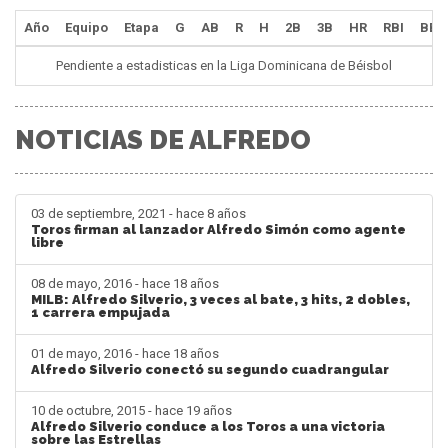
Año
Equipo
Etapa
G
AB
R
H
2B
3B
HR
RBI
BB
Pendiente a estadisticas en la Liga Dominicana de Béisbol
NOTICIAS DE ALFREDO
03 de septiembre, 2021 - hace 8 años
Toros firman al lanzador Alfredo Simón como agente
libre
08 de mayo, 2016 - hace 18 años
MILB: Alfredo Silverio, 3 veces al bate, 3 hits, 2 dobles,
1 carrera empujada
01 de mayo, 2016 - hace 18 años
Alfredo Silverio conectó su segundo cuadrangular
10 de octubre, 2015 - hace 19 años
Alfredo Silverio conduce a los Toros a una victoria
sobre las Estrellas