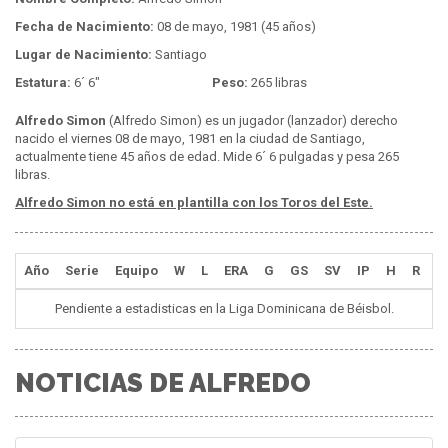
Fecha de Nacimiento:
08 de mayo, 1981 (45 años)
Lugar de Nacimiento:
Santiago
Estatura:
6´ 6"
Peso:
265 libras
Alfredo Simon
(Alfredo Simon) es un jugador (lanzador) derecho
nacido el viernes 08 de mayo, 1981 en la ciudad de Santiago,
actualmente tiene 45 años de edad. Mide 6´ 6 pulgadas y pesa 265
libras.
Alfredo Simon no está en plantilla con los Toros del Este.
Año
Serie
Equipo
W
L
ERA
G
GS
SV
IP
H
R
E
Pendiente a estadisticas en la Liga Dominicana de Béisbol.
NOTICIAS DE ALFREDO