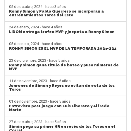
05 de octubre, 2024 - hace 3 años
Ronny Simon y Pablo Guerrero se incorporan a
entrenamientos Toros del Este
24 de enero, 2024 - hace 4 años
LIDOM entrega trofeo MVP y jeepeta a Ronny Simon
05 de enero, 2024 - hace 4 años
RONNY SIMON ES EL MVP DE LA TEMPORADA 2023-224
23 de diciembre, 2023 - hace 5 años
Ronny Simon gana título de bateo y puso números de
MVP
11 de noviembre, 2023 - hace 5 años
Jonrones de Simon y Reyes no evitan derrota de los
Toros
01 de noviembre, 2023 - hace 5 años
Entrevista post juego con Luis Liberato y Alfredo
Marte
27 de octubre, 2023 - hace 5 años
Simón pega su primer HR en revés de los Toros en el
Corral