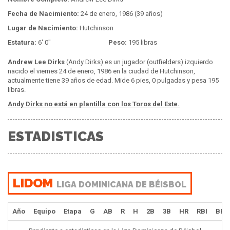
Fecha de Nacimiento:
24 de enero, 1986 (39 años)
Lugar de Nacimiento:
Hutchinson
Estatura:
6' 0"
Peso:
195 libras
Andrew Lee Dirks
(Andy Dirks) es un jugador (outfielders) izquierdo
nacido el viernes 24 de enero, 1986 en la ciudad de Hutchinson,
actualmente tiene 39 años de edad. Mide 6 pies, 0 pulgadas y pesa 195
libras.
Andy Dirks no está en plantilla con los Toros del Este.
ESTADISTICAS
LIDOM
LIGA DOMINICANA DE BÉISBOL
Año
Equipo
Etapa
G
AB
R
H
2B
3B
HR
RBI
BB