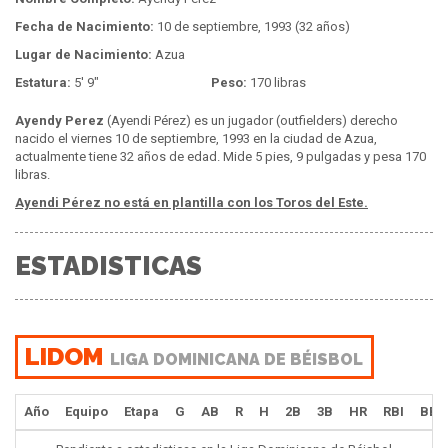
Fecha de Nacimiento:
10 de septiembre, 1993 (32 años)
Lugar de Nacimiento:
Azua
Estatura:
5' 9"
Peso:
170 libras
Ayendy Perez
(Ayendi Pérez) es un jugador (outfielders) derecho
nacido el viernes 10 de septiembre, 1993 en la ciudad de Azua,
actualmente tiene 32 años de edad. Mide 5 pies, 9 pulgadas y pesa 170
libras.
Ayendi Pérez no está en plantilla con los Toros del Este.
ESTADISTICAS
LIDOM
LIGA DOMINICANA DE BÉISBOL
Año
Equipo
Etapa
G
AB
R
H
2B
3B
HR
RBI
BB