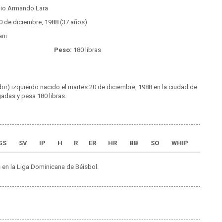
lio Armando Lara
0 de diciembre, 1988 (37 años)
ni
Peso:
180 libras
dor) izquierdo nacido el martes 20 de diciembre, 1988 en la ciudad de
gadas y pesa 180 libras.
GS
SV
IP
H
R
ER
HR
BB
SO
WHIP
 en la Liga Dominicana de Béisbol.