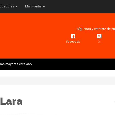
ugadores
Multimedia
Síguenos y entérate de nu
Facebook
X
 las mayores este año
 Lara