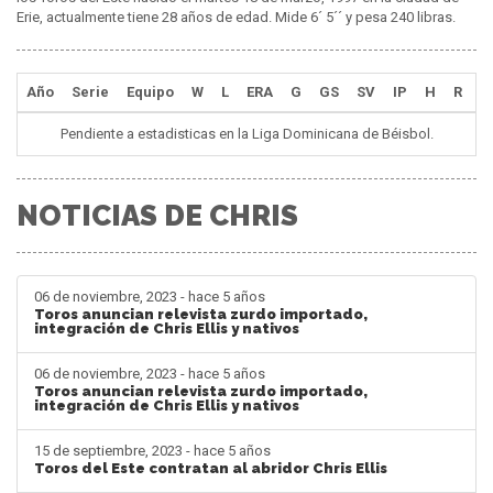
Erie, actualmente tiene 28 años de edad. Mide 6´ 5´´ y pesa 240 libras.
Año
Serie
Equipo
W
L
ERA
G
GS
SV
IP
H
R
E
Pendiente a estadisticas en la Liga Dominicana de Béisbol.
NOTICIAS DE CHRIS
06 de noviembre, 2023 - hace 5 años
Toros anuncian relevista zurdo importado,
integración de Chris Ellis y nativos
06 de noviembre, 2023 - hace 5 años
Toros anuncian relevista zurdo importado,
integración de Chris Ellis y nativos
15 de septiembre, 2023 - hace 5 años
Toros del Este contratan al abridor Chris Ellis