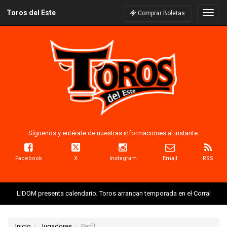
Toros del Este
Naveg
Comprar Boletas
Síguenos y entérate de nuestras informaciones al instante:
Facebook
X
Instagram
Email
RSS
LIDOM presenta calendario; Toros arrancan temporada en el Corral
Inicio
Jugadores
Perfil