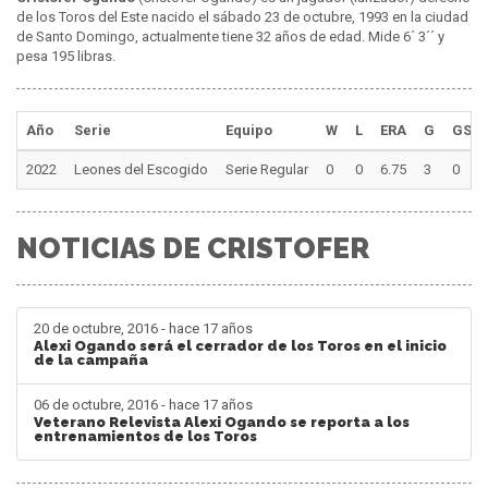
de los Toros del Este nacido el sábado 23 de octubre, 1993 en la ciudad
de Santo Domingo, actualmente tiene 32 años de edad. Mide 6´ 3´´ y
pesa 195 libras.
Año
Serie
Equipo
W
L
ERA
G
GS
2022
Leones del Escogido
Serie Regular
0
0
6.75
3
0
NOTICIAS DE CRISTOFER
20 de octubre, 2016 - hace 17 años
Alexi Ogando será el cerrador de los Toros en el inicio
de la campaña
06 de octubre, 2016 - hace 17 años
Veterano Relevista Alexi Ogando se reporta a los
entrenamientos de los Toros