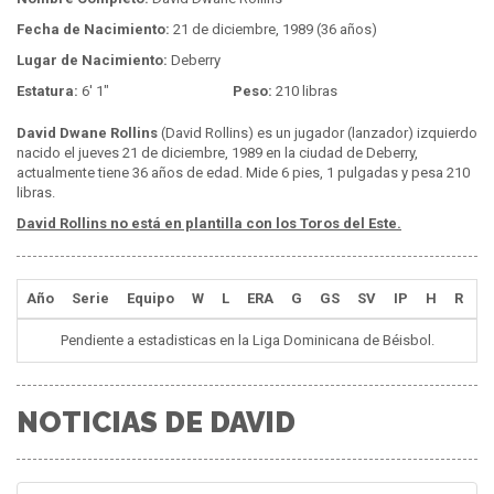
Fecha de Nacimiento:
21 de diciembre, 1989 (36 años)
Lugar de Nacimiento:
Deberry
Estatura:
6' 1"
Peso:
210 libras
David Dwane Rollins
(David Rollins) es un jugador (lanzador) izquierdo
nacido el jueves 21 de diciembre, 1989 en la ciudad de Deberry,
actualmente tiene 36 años de edad. Mide 6 pies, 1 pulgadas y pesa 210
libras.
David Rollins no está en plantilla con los Toros del Este.
Año
Serie
Equipo
W
L
ERA
G
GS
SV
IP
H
R
E
Pendiente a estadisticas en la Liga Dominicana de Béisbol.
NOTICIAS DE DAVID