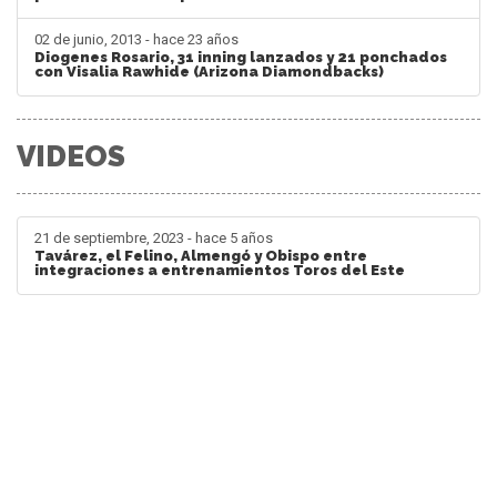
02 de junio, 2013 - hace 23 años
Diogenes Rosario, 31 inning lanzados y 21 ponchados
con Visalia Rawhide (Arizona Diamondbacks)
VIDEOS
21 de septiembre, 2023 - hace 5 años
Tavárez, el Felino, Almengó y Obispo entre
integraciones a entrenamientos Toros del Este