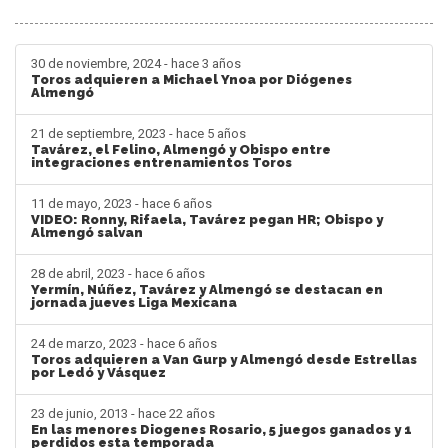
30 de noviembre, 2024 - hace 3 años
Toros adquieren a Michael Ynoa por Diógenes
Almengó
21 de septiembre, 2023 - hace 5 años
Tavárez, el Felino, Almengó y Obispo entre
integraciones entrenamientos Toros
11 de mayo, 2023 - hace 6 años
VIDEO: Ronny, Rifaela, Tavárez pegan HR; Obispo y
Almengó salvan
28 de abril, 2023 - hace 6 años
Yermín, Núñez, Tavárez y Almengó se destacan en
jornada jueves Liga Mexicana
24 de marzo, 2023 - hace 6 años
Toros adquieren a Van Gurp y Almengó desde Estrellas
por Ledó y Vásquez
23 de junio, 2013 - hace 22 años
En las menores Diogenes Rosario, 5 juegos ganados y 1
perdidos esta temporada