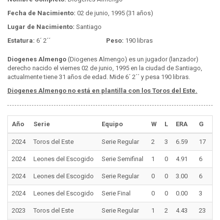
Fecha de Nacimiento:
02 de junio, 1995 (31 años)
Lugar de Nacimiento:
Santiago
Estatura:
6´ 2´´
Peso:
190 libras
Diogenes Almengo
(Diogenes Almengo) es un jugador (lanzador)
derecho nacido el viernes 02 de junio, 1995 en la ciudad de Santiago,
actualmente tiene 31 años de edad. Mide 6´ 2´´ y pesa 190 libras.
Diogenes Almengo no está en plantilla con los Toros del Este.
Año
Serie
Equipo
W
L
ERA
G
G
2024
Toros del Este
Serie Regular
2
3
6.59
17
0
2024
Leones del Escogido
Serie Semifinal
1
0
4.91
6
0
2024
Leones del Escogido
Serie Regular
0
0
3.00
6
0
2024
Leones del Escogido
Serie Final
0
0
0.00
3
0
2023
Toros del Este
Serie Regular
1
2
4.43
23
0